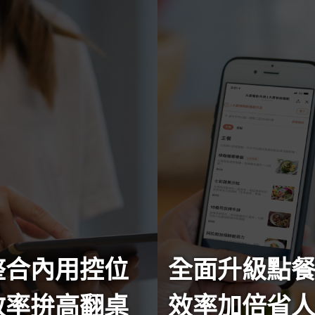
整合內用控位
全面升級點
效率拚高翻桌
效率加倍省