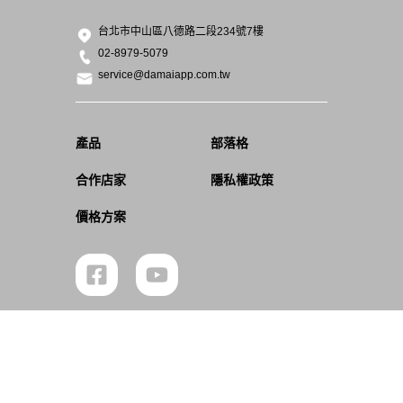
台北市中山區八德路二段234號7樓
02-8979-5079
service@damaiapp.com.tw
產品
部落格
合作店家
隱私權政策
價格方案