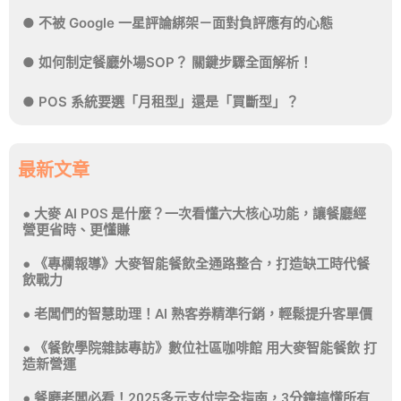
不被 Google 一星評論綁架－面對負評應有的心態
如何制定餐廳外場SOP？ 關鍵步驟全面解析！
POS 系統要選「月租型」還是「買斷型」？
最新文章
大麥 AI POS 是什麼？一次看懂六大核心功能，讓餐廳經
營更省時、更懂賺
《專欄報導》大麥智能餐飲全通路整合，打造缺工時代餐
飲戰力
老闆們的智慧助理！AI 熟客券精準行銷，輕鬆提升客單價
《餐飲學院雜誌專訪》數位社區咖啡館 用大麥智能餐飲 打
造新營運
餐廳老闆必看！2025多元支付完全指南，3分鐘搞懂所有