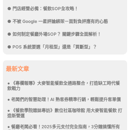
門店經營必備：餐飲SOP全攻略！
不被 Google 一星評論綁架－面對負評應有的心態
如何制定餐廳外場SOP？ 關鍵步驟全面解析！
POS 系統要選「月租型」還是「買斷型」？
最新文章
《專欄報導》大麥智能餐飲全通路整合，打造缺工時代餐
飲戰力
老闆們的智慧助理！AI 熟客券精準行銷，輕鬆提升客單價
《餐飲學院雜誌專訪》數位社區咖啡館 用大麥智能餐飲 打
造新營運
餐廳老闆必看！2025多元支付完全指南，3分鐘搞懂所有