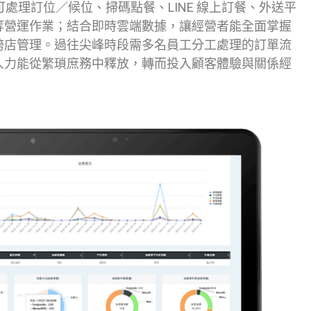
可處理訂位／候位、掃碼點餐、LINE 線上訂餐、外送平
等營運作業；結合即時雲端數據，讓經營者能全面掌握
跨店管理。過往尖峰時段需多名員工分工處理的訂單流
人力能從繁瑣庶務中釋放，轉而投入顧客體驗與關係經