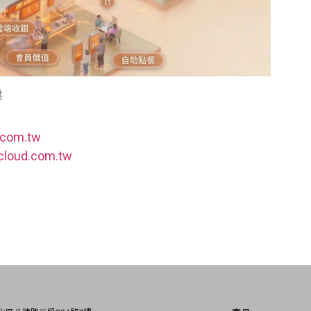
供
.com.tw
cloud.com.tw