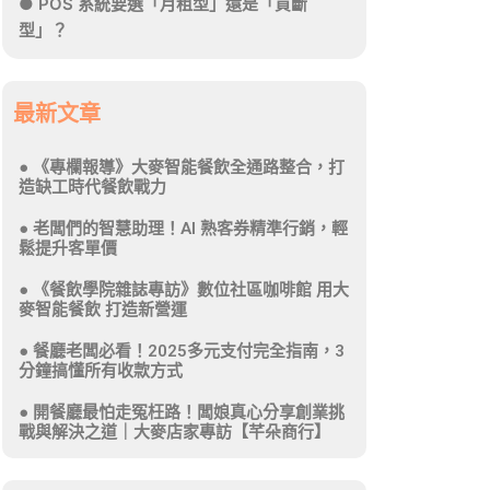
POS 系統要選「月租型」還是「買斷
型」？
最新文章
《專欄報導》大麥智能餐飲全通路整合，打
造缺工時代餐飲戰力
老闆們的智慧助理！AI 熟客券精準行銷，輕
鬆提升客單價
《餐飲學院雜誌專訪》數位社區咖啡館 用大
麥智能餐飲 打造新營運
餐廳老闆必看！2025多元支付完全指南，3
分鐘搞懂所有收款方式
開餐廳最怕走冤枉路！闆娘真心分享創業挑
戰與解決之道｜大麥店家專訪【芊朵商行】