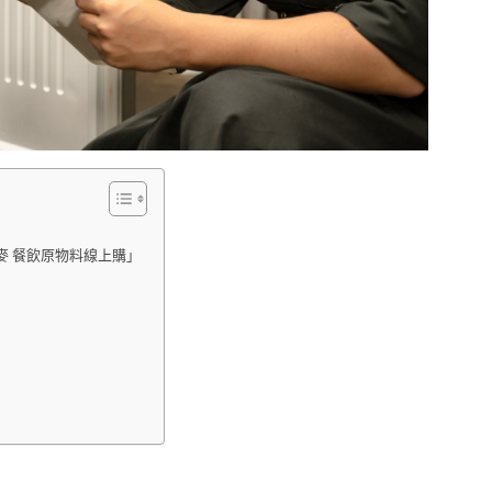
麥 餐飲原物料線上購」
」