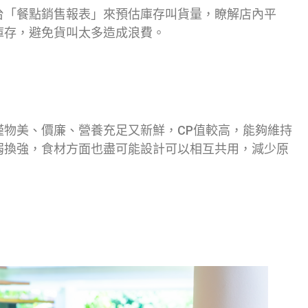
台「餐點銷售報表」來預估庫存叫貨量，瞭解店內平
庫存，避免貨叫太多造成浪費。
僅物美、價廉、營養充足又新鮮，CP值較高，能夠維持
弱換強，食材方面也盡可能設計可以相互共用，減少原