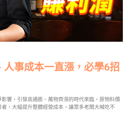
、人事成本一直漲，必學6招
爭影響，引發高通膨、萬物齊漲的時代來臨，原物料價
業者，大幅提升整體經營成本，讓眾多老闆大喊吃不