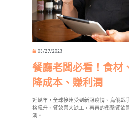
03/27/2023
餐廳老闆必看！食材
降成本、賺利潤
近幾年，全球接連受到新冠疫情、烏俄戰
格飆升、餐飲業大缺工，再再的衝擊餐飲
消。