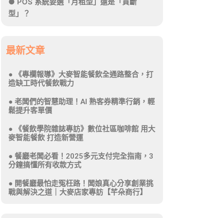
POS 系統要選「月租型」還是「買斷
型」？
最新文章
《專欄報導》大麥智能餐飲全通路整合，打
造缺工時代餐飲戰力
老闆們的智慧助理！AI 熟客券精準行銷，輕
鬆提升客單價
《餐飲學院雜誌專訪》數位社區咖啡館 用大
麥智能餐飲 打造新營運
餐廳老闆必看！2025多元支付完全指南，3
分鐘搞懂所有收款方式
開餐廳最怕走冤枉路！闆娘真心分享創業挑
戰與解決之道｜大麥店家專訪【芊朵商行】