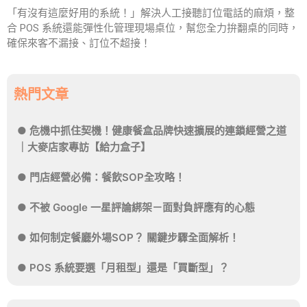
「有沒有這麼好用的系統！」解決人工接聽訂位電話的麻煩，整
合 POS 系統還能彈性化管理現場桌位，幫您全力拚翻桌的同時，
確保來客不漏接、訂位不超接！
熱門文章
危機中抓住契機！健康餐盒品牌快速擴展的連鎖經營之道
｜大麥店家專訪【給力盒子】
門店經營必備：餐飲SOP全攻略！
不被 Google 一星評論綁架－面對負評應有的心態
如何制定餐廳外場SOP？ 關鍵步驟全面解析！
POS 系統要選「月租型」還是「買斷型」？