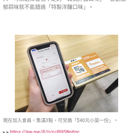
郁蒜味就不能錯過「特製洋釀口味」。
現在加入會員，集滿3點，可兌換「$40元小菜一份」。
▸ ▸
https://line.me/R/ti/p/@958pttgc