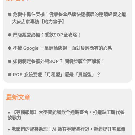
危機中抓住契機！健康餐盒品牌快速擴展的連鎖經營之道
｜大麥店家專訪【給力盒子】
門店經營必備：餐飲SOP全攻略！
不被 Google 一星評論綁架－面對負評應有的心態
如何制定餐廳外場SOP？ 關鍵步驟全面解析！
POS 系統要選「月租型」還是「買斷型」？
最新文章
《專欄報導》大麥智能餐飲全通路整合，打造缺工時代餐
飲戰力
老闆們的智慧助理！AI 熟客券精準行銷，輕鬆提升客單價