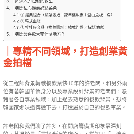
｜解決人力短缺的救星
｜老闆私心推薦必點菜色
① 經典組合（蔬菜飯捲＋辣年糕魚板＋釜山魚板＋湯）
② 韓式血腸
③ 拌拌飯套餐（推薦醬料：韓式炸醬／特製洋釀）
｜老闆最喜歡大麥什麼地方？
｜專精不同領域，打造創業黃
金拍檔
從工程師背景轉戰餐飲業快10年的許老闆，和另外兩
位有著韓國華僑身分以及專業設計背景的老闆們，憑
藉著各自專業領域，加上過去熟悉的餐飲背景，想將
韓國家鄉味道傳遞下去，打造屬於自己的餐飲事業。
許老闆和我們聊了許多，在開店籌備期印象最深刻