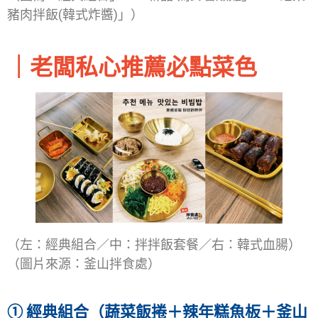
豬肉拌飯(韓式炸醬)」）
｜
老闆私心推薦必點菜色
（左：經典組合／中：拌拌飯套餐／右：韓式血腸）
（圖片來源：釜山拌食處）
①
經典組合（蔬菜飯捲＋辣年糕魚板＋釜山