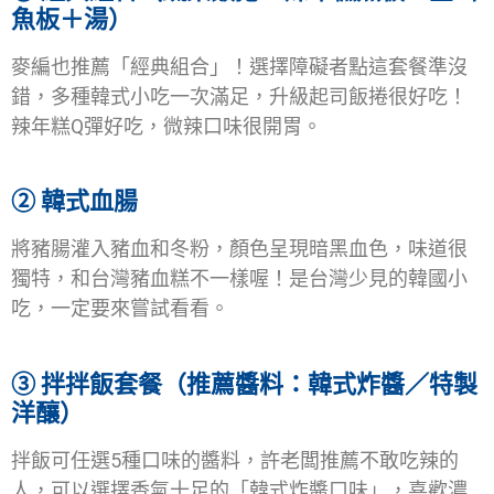
魚板＋湯）
麥編也推薦「經典組合」！選擇障礙者點這套餐準沒
錯，多種韓式小吃一次滿足，升級起司飯捲很好吃！
辣年糕Q彈好吃，微辣口味很開胃。
②
韓式血腸
將豬腸灌入豬血和冬粉，顏色呈現暗黑血色，味道很
獨特，和台灣豬血糕不一樣喔！是台灣少見的韓國小
吃，一定要來嘗試看看。
③
拌拌飯套餐（推薦醬料：韓式炸醬／特製
洋釀）
拌飯可任選5種口味的醬料，許老闆推薦不敢吃辣的
人，可以選擇香氣十足的「韓式炸醬口味」，喜歡濃