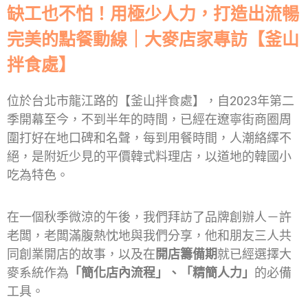
缺工也不怕！用極少人力，打造出流暢
完美的點餐動線｜大麥店家專訪【釜山
拌食處】
位於台北市龍江路的【釜山拌食處】，自2023年第二
季開幕至今，不到半年的時間，已經在遼寧街商圈周
圍打好在地口碑和名聲，每到用餐時間，人潮絡繹不
絕，是附近少見的平價韓式料理店，以道地的韓國小
吃為特色。
在一個秋季微涼的午後，我們拜訪了品牌創辦人－許
老闆，老闆滿腹熱忱地與我們分享，他和朋友三人共
同創業開店的故事，以及在
開店籌備期
就已經選擇大
麥系統作為
「簡化店內流程」、「精簡人力」
的必備
工具。