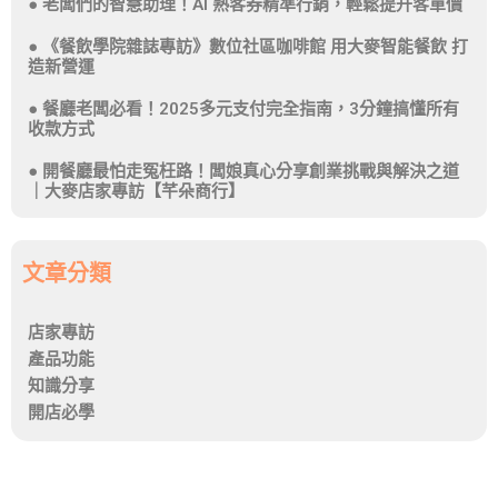
老闆們的智慧助理！AI 熟客券精準行銷，輕鬆提升客單價
《餐飲學院雜誌專訪》數位社區咖啡館 用大麥智能餐飲 打
造新營運
餐廳老闆必看！2025多元支付完全指南，3分鐘搞懂所有
收款方式
開餐廳最怕走冤枉路！闆娘真心分享創業挑戰與解決之道
｜大麥店家專訪【芊朵商行】
文章分類
店家專訪
產品功能
知識分享
開店必學